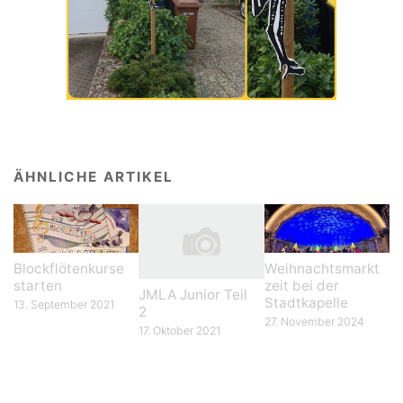
ÄHNLICHE ARTIKEL
Blockflötenkurse
Weihnachtsmarkt
starten
zeit bei der
JMLA Junior Teil
Stadtkapelle
13. September 2021
2
27. November 2024
17. Oktober 2021