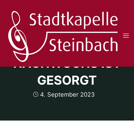
Skip
to
content
STADTKAPELLE
FÜR
STEINBACH
E.V.
NACHWUCHS IST
GESORGT
4. September 2023