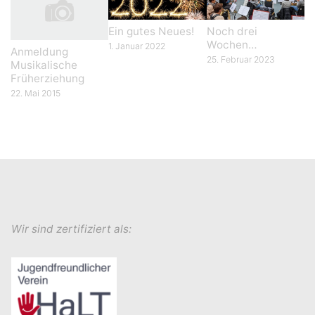
Ein gutes Neues!
Noch drei
Wochen…
1. Januar 2022
Anmeldung
25. Februar 2023
Musikalische
Früherziehung
22. Mai 2015
Wir sind zertifiziert als: