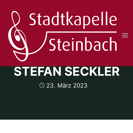
Skip
to
content
STADTKAPELLE
STEINBACH
10 JAHRE
E.V.
STEFAN SECKLER
23. März 2023