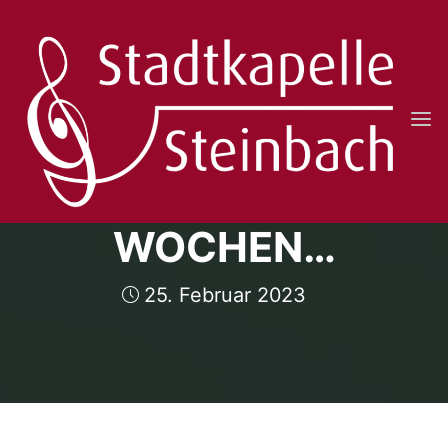
Skip
to
content
STADTKAPELLE
STEINBACH
NOCH DREI
E.V.
WOCHEN…
25. Februar 2023