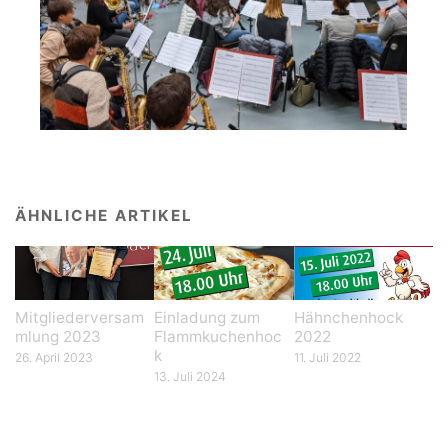
ÄHNLICHE ARTIKEL
Mitgliederversam
Einladung zum
Hähnchenhock
mlung 2023
Flammkuchenhoc
2022
k
26. April 2023
11. Juli 2022
13. Juli 2024