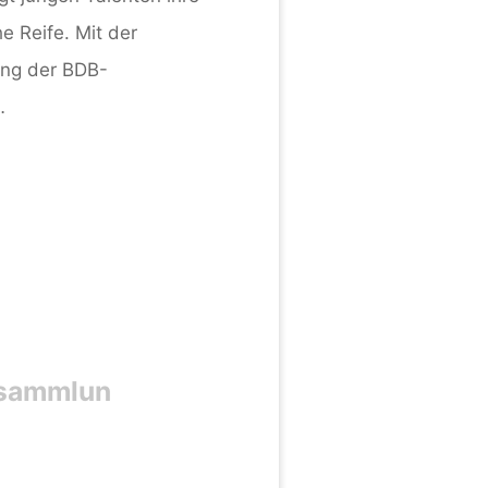
he Reife. Mit der
ng der BDB-
…
n
ch,
rsammlun