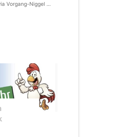
lvia Vorgang-Niggel …
m
k