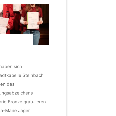
haben sich
adtkapelle Steinbach
gen des
tungsabzeichens
orie Bronze gratulieren
sa-Marie Jäger