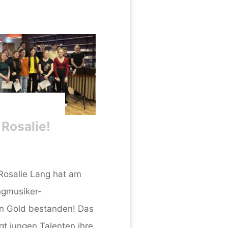
Rosalie!
 Rosalie Lang hat am
gmusiker-
in Gold bestanden! Das
gt jungen Talenten ihre