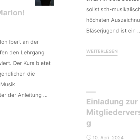
solistisch-musikalisc
arlon!
höchsten Auszeichnu
Bläserjugend ist ein 
on Ibert an der
"Herzliche
WEITERLESEN
fen den Lehrgang
Glückwuns
ert. Der Kurs bietet
Rosalie!"
gendlichen die
r Musik
er der Anleitung …
Einladung zur
Mitgliederve
g
,
10. April 2024