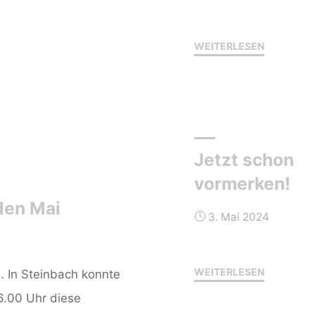
"Einladung
WEITERLESEN
zum
Hähnchenh
Jetzt schon
vormerken!
den Mai
3. Mai 2024
"Jetzt
WEITERLESEN
 In Steinbach konnte
schon
.00 Uhr diese
vormerken!