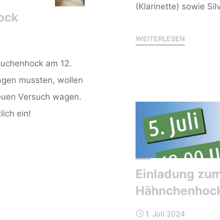
(Klarinette) sowie Si
ock
"JMLA
WEITERLESEN
2024"
kuchenhock am 12.
agen mussten, wollen
neuen Versuch wagen.
lich ein!
Einladung zu
nhock"
Hähnchenhoc
1. Juli 2024