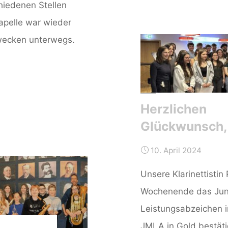
hiedenen Stellen
apelle war wieder
iwecken unterwegs.
Herzlichen
Glückwunsch, 
10. April 2024
Unsere Klarinettistin
Wochenende das Jun
Leistungsabzeichen 
JMLA in Gold bestäti