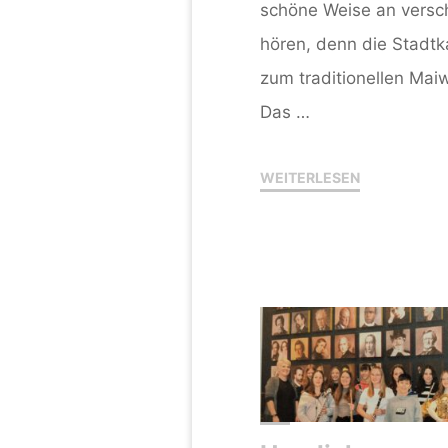
schöne Weise an versc
hören, denn die Stadtk
zum traditionellen Ma
Das …
"Musikalisch
WEITERLESEN
in
den
Mai"