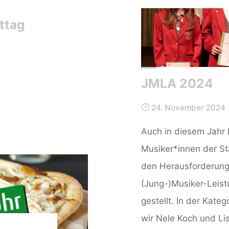
ttag
JMLA 2024
hmittag"
24. November 2024
Auch in diesem Jahr 
Musiker*innen der St
den Herausforderun
(Jung-)Musiker-Leis
gestellt. In der Kateg
wir Nele Koch und Li