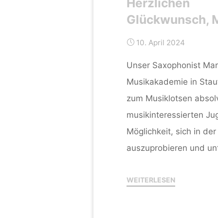
Herzlichen
Glückwunsch, M
10. April 2024
Unser Saxophonist Marl
Musikakademie in Stau
zum Musiklotsen absolvi
musikinteressierten Ju
Möglichkeit, sich in de
auszuprobieren und unt
"Herzlichen
WEITERLESEN
Glückwunsch
Marlon!"