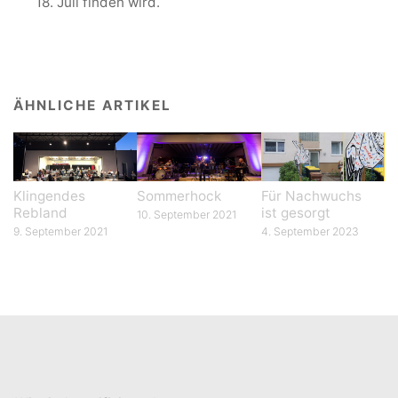
18. Juli finden wird.
ÄHNLICHE ARTIKEL
Klingendes
Sommerhock
Für Nachwuchs
Rebland
ist gesorgt
10. September 2021
9. September 2021
4. September 2023