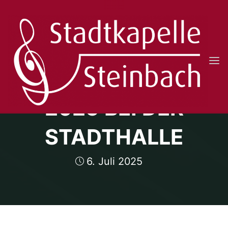
Skip
to
content
STADTKAPELLE
ERSTER HOCK
STEINBACH
E.V.
2025 BEI DER
STADTHALLE
6. Juli 2025