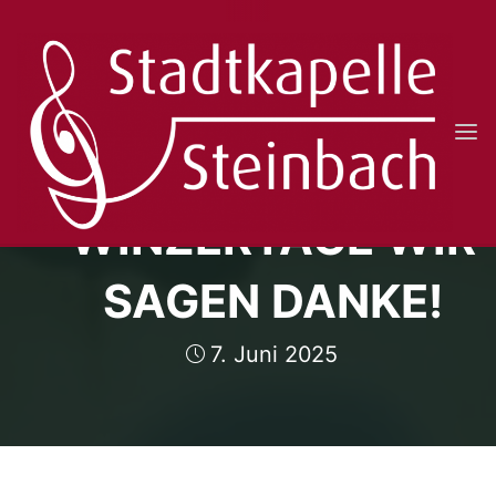
Skip
to
content
STADTKAPELLE
MITTELALTERLICH
STEINBACH
E.V.
WINZERTAGE WIR
SAGEN DANKE!
7. Juni 2025