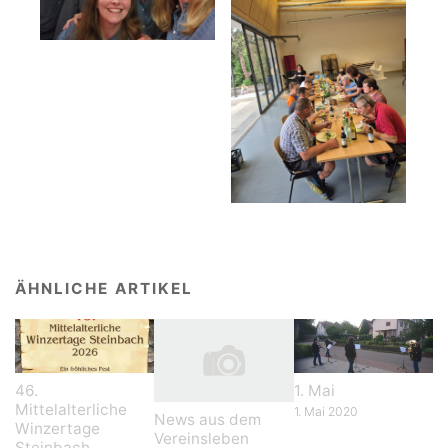
ÄHNLICHE ARTIKEL
46.
1. Mai
Mittelalterliche
1. Mai 2020
News aus dem
Winzertage
Vereinsleben
Steinbach