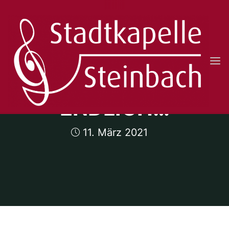
Skip
to
content
STADTKAPELLE
STEINBACH
E.V.
ENDLICH…
11. März 2021