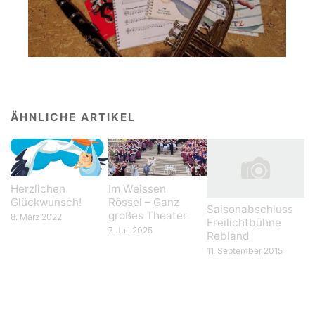
ÄHNLICHE ARTIKEL
Herzlichen
Im Weissen
Glückwunsch!
Rössel – Ganz
Saisonabschluss
großes Theater
8. März 2022
Freilichtbühne
7. Juli 2025
Rebland
11. September 2015