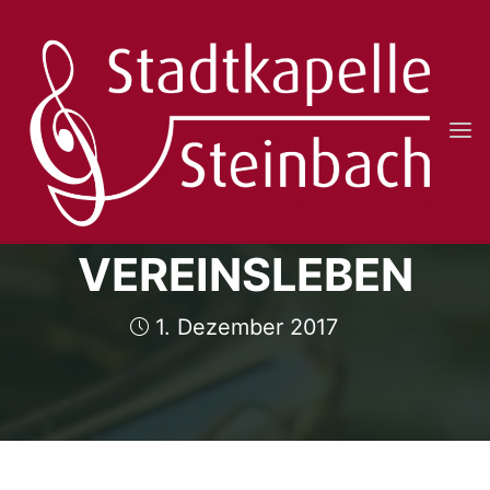
Skip
to
content
STADTKAPELLE
STEINBACH
NEWS AUS DEM
E.V.
VEREINSLEBEN
1. Dezember 2017