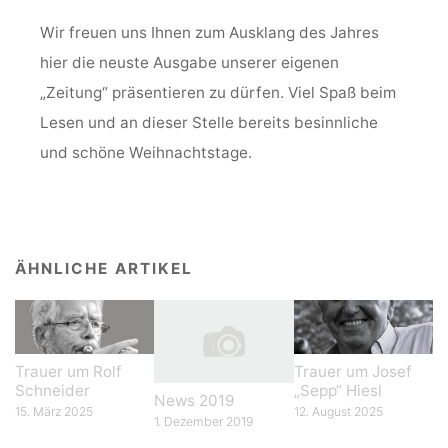
Wir freuen uns Ihnen zum Ausklang des Jahres
hier die neuste Ausgabe unserer eigenen
„Zeitung“ präsentieren zu dürfen. Viel Spaß beim
Lesen und an dieser Stelle bereits besinnliche
und schöne Weihnachtstage.
ÄHNLICHE ARTIKEL
Trauer um Rolf
Trauer um Josef
Schneider
„Sepp“ Hiesl
News 2019
15. März 2025
12. August 2025
1. Dezember 2019