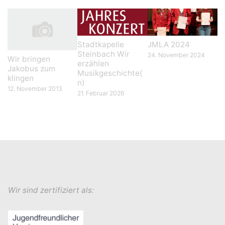
Stadtkapelle
JMLA 2024
Steinbach Wir
24. November 2024
Wir bringen
erzählen
Jakobus zum
Musikgeschichte(
klingen
n)
12. November 2013
21. Februar 2026
Wir sind zertifiziert als: