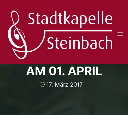
Skip
to
content
STADTKAPELLE
STEINBACH
JAHRESKONZERT
E.V.
AM 01. APRIL
17. März 2017